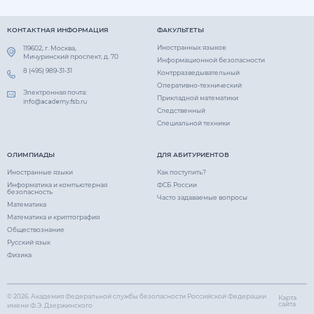
КОНТАКТНАЯ ИНФОРМАЦИЯ
ФАКУЛЬТЕТЫ
Иностранных языков
119602, г. Москва,
Мичуринский проспект, д. 70
Информационной безопасности
8 (495) 989-31-31
Контрразведывательный
Оперативно-технический
Электронная почта:
Прикладной математики
Следственный
Специальной техники
ОЛИМПИАДЫ
ДЛЯ АБИТУРИЕНТОВ
Иностранные языки
Как поступить?
Информатика и компьютерная
ФСБ России
безопасность
Часто задаваемые вопросы
Математика
Математика и криптография
Обществознание
Русский язык
Физика
© 2026.
Академия Федеральной службы безопасности Российской Федерации
Карта
сайта
имени Ф.Э. Дзержинского